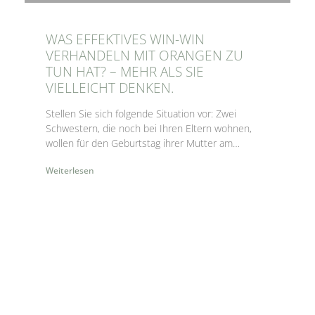
WAS EFFEKTIVES WIN-WIN
VERHANDELN MIT ORANGEN ZU
TUN HAT? – MEHR ALS SIE
VIELLEICHT DENKEN.
Stellen Sie sich folgende Situation vor: Zwei
Schwestern, die noch bei Ihren Eltern wohnen,
wollen für den Geburtstag ihrer Mutter am
nächsten Tag jeweils einen Kuchen backen. Bevor
Weiterlesen
sie am gestrigen Samstag einkaufen waren, haben
sie nachgeschaut, welche Zutaten noch im Haus
sind und welche sie einkaufen müssen. Am
Sonntag
COACHING