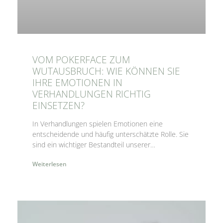
VOM POKERFACE ZUM
WUTAUSBRUCH: WIE KÖNNEN SIE
IHRE EMOTIONEN IN
VERHANDLUNGEN RICHTIG
EINSETZEN?
In Verhandlungen spielen Emotionen eine
entscheidende und häufig unterschätzte Rolle. Sie
sind ein wichtiger Bestandteil unserer
menschlichen Natur und beeinflussen maßgeblich
Weiterlesen
unsere Entscheidungen und Handlungen.
Emotionen bieten in Verhandlungen einerseits die
Möglichkeit, Empathie und Verständnis zu fördern
und zu einer vertrauensvollen und langfristigen
Geschäftsbeziehung beizutragen. Andererseits
können unkontrollierte oder unangemessene