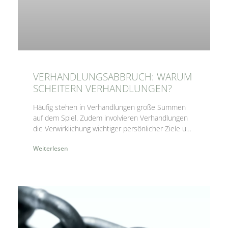
VERHANDLUNGSABBRUCH: WARUM
SCHEITERN VERHANDLUNGEN?
Häufig stehen in Verhandlungen große Summen
auf dem Spiel. Zudem involvieren Verhandlungen
die Verwirklichung wichtiger persönlicher Ziele und
sind nicht nur zeitintensiv, sondern auch
Weiterlesen
emotional nervenaufreibend. Im überwiegenden
Fall enden Verhandlungen in einer Lösung, welche
beide Seiten mittragen können und im besten Fall
beide Verhandlungsparteien besserstellen. Die
Realität ist leider