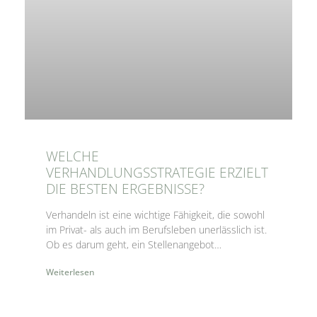
WELCHE
VERHANDLUNGSSTRATEGIE ERZIELT
DIE BESTEN ERGEBNISSE?
Verhandeln ist eine wichtige Fähigkeit, die sowohl
im Privat- als auch im Berufsleben unerlässlich ist.
Ob es darum geht, ein Stellenangebot
auszuhandeln, ein Auto zu kaufen oder einen
Weiterlesen
anderen Konflikt zu lösen – Verhandlungsgeschick
kann Ihnen helfen, Ihre Ziele zu erreichen und
durchzusetzen, was Sie wollen. Verhandeln ist