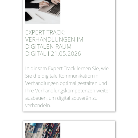
EXPERT TRACK:
VERHANDLUNGEN IM
DIGITALEN RAUM
DIGITAL I 21.05.2026
In diesem Expert Track lernen Sie, wie
Sie die digitale Kommunikation in
Verhandlungen optimal gestalten und
Ihre Verhandlungskompetenzen weiter
ausbauen, um digital souverän zu
verhandeln.