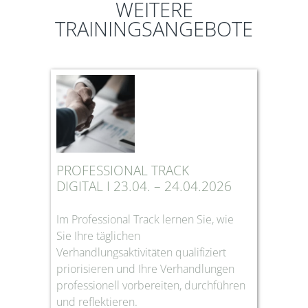
WEITERE
TRAININGSANGEBOTE
PROFESSIONAL TRACK
DIGITAL I 23.04. – 24.04.2026
Im Professional Track lernen Sie, wie
Sie Ihre täglichen
Verhandlungsaktivitäten qualifiziert
priorisieren und Ihre Verhandlungen
professionell vorbereiten, durchführen
und reflektieren.