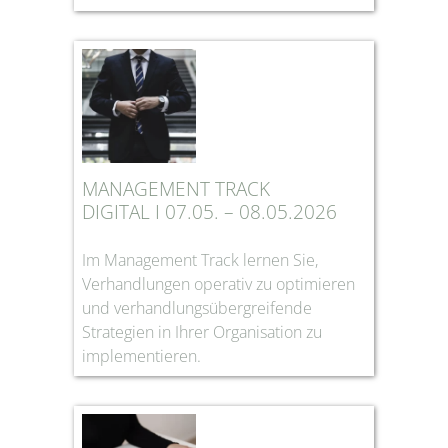
MANAGEMENT TRACK
DIGITAL I 07.05. – 08.05.2026
Im Management Track lernen Sie,
Verhandlungen operativ zu optimieren
und verhandlungsübergreifende
Strategien in Ihrer Organisation zu
implementieren.